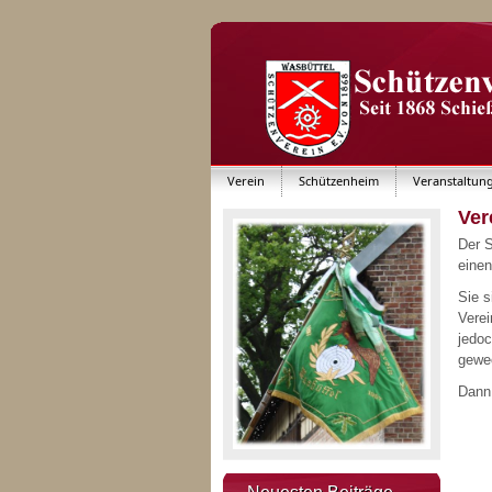
Verein
Schützenheim
Veranstaltun
Ver
Der S
eine
Sie s
Verei
jedoc
gewe
Dann
01