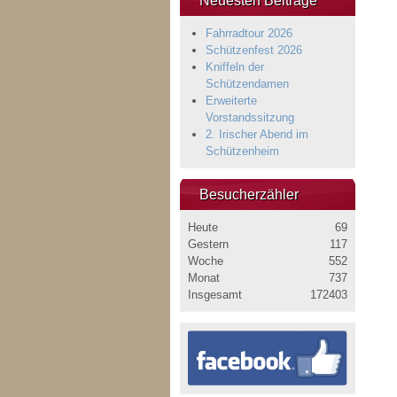
Neuesten Beiträge
Fahrradtour 2026
Schützenfest 2026
Kniffeln der
Schützendamen
Erweiterte
Vorstandssitzung
2. Irischer Abend im
Schützenheim
Besucherzähler
Heute
69
Gestern
117
Woche
552
Monat
737
Insgesamt
172403