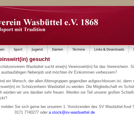
gen
Sport
Jugend
Damen
Termine
Links & Downloads
einswirt(in) gesucht
chützenverein Wasbüttel sucht eine(n) Vereinswirt(in) für das Vereinsheim. 
n ausbaufähigen Nebenjob und möchten ihr Einkommen verbessern?
ind ein Mensch, der allen Altersgruppen gegenüber aufgeschlossen ist, dann si
nswirt(in) im Schützenheim Wasbüttel zu werden. Die Mitgliedschaft im Schüt
h würden wir uns darüber sehr freuen. Werden sie Teil unserer großen Schießs
ckt?
 melden Sie sich gerne bei unserem 1. Vorsitzenden des SV Wa
71 7740277 oder
a.stock@sv-wasbuettel.de