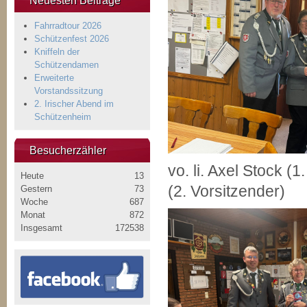
Neuesten Beiträge
Fahrradtour 2026
Schützenfest 2026
Kniffeln der
Schützendamen
Erweiterte
Vorstandssitzung
2. Irischer Abend im
Schützenheim
Besucherzähler
vo. li. Axel Stock (
Heute
13
(2. Vorsitzender)
Gestern
73
Woche
687
Monat
872
Insgesamt
172538