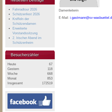
Neuesten Beiträge
Fahrradtour 2026
Damenleiterin
Schützenfest 2026
E-Mail:
i.gastmann@sv-wasbuettel.
Kniffeln der
Schützendamen
Erweiterte
Vorstandssitzung
2. Irischer Abend im
Schützenheim
Besucherzähler
Heute
67
Gestern
118
Woche
668
Monat
853
Insgesamt
172519