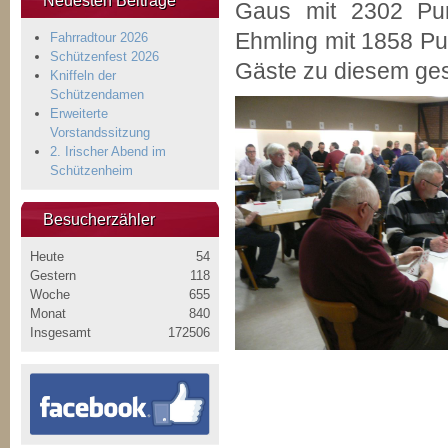
Neuesten Beiträge
Gaus mit 2302 Punk
Ehmling mit 1858 Pun
Fahrradtour 2026
Schützenfest 2026
Gäste zu diesem ge
Kniffeln der
Schützendamen
Erweiterte
Vorstandssitzung
2. Irischer Abend im
Schützenheim
Besucherzähler
Heute
54
Gestern
118
Woche
655
Monat
840
Insgesamt
172506