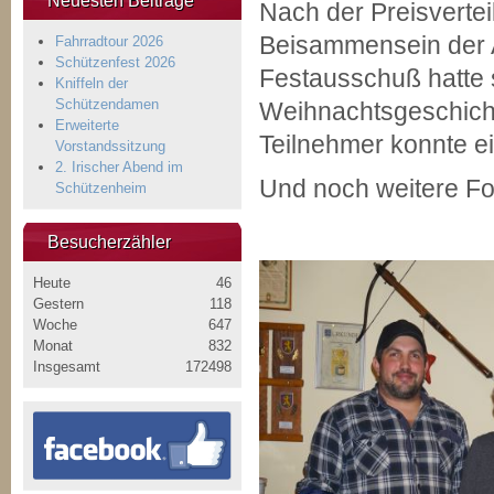
Neuesten Beiträge
Nach der Preisverte
Beisammensein der 
Fahrradtour 2026
Schützenfest 2026
Festausschuß hatte s
Kniffeln der
Schützendamen
Weihnachtsgeschicht
Erweiterte
Teilnehmer konnte e
Vorstandssitzung
2. Irischer Abend im
Und noch weitere Fo
Schützenheim
Besucherzähler
Heute
46
Gestern
118
Woche
647
Monat
832
Insgesamt
172498